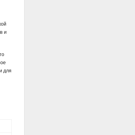
кой
в и
го
ное
и для