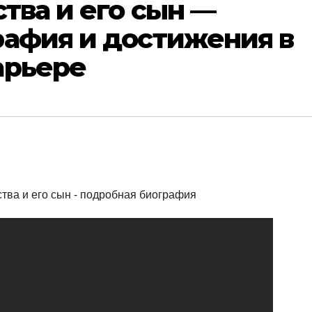
ства и его сын —
рафия и достижения в
арьере