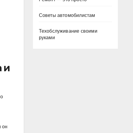
Советы автомобилистам
Техобслуживание своими
руками
 и
го
ы он