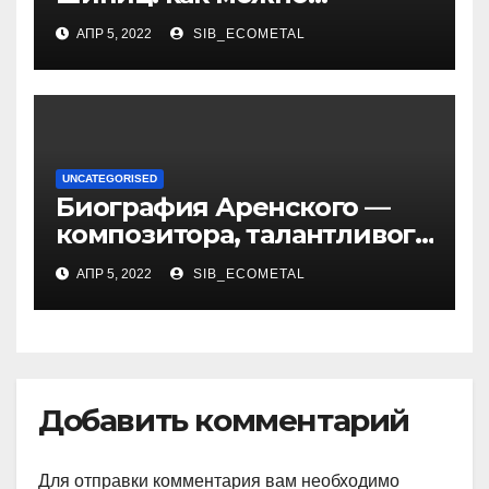
заразиться вирусом
АПР 5, 2022
SIB_ECOMETAL
UNCATEGORISED
Биография Аренского —
композитора, талантливого
музыканта и педагога
АПР 5, 2022
SIB_ECOMETAL
Добавить комментарий
Для отправки комментария вам необходимо