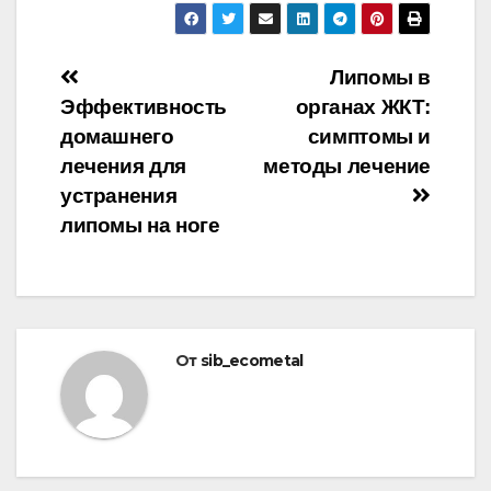
Навигация
Липомы в
Эффективность
органах ЖКТ:
по
домашнего
симптомы и
записям
лечения для
методы лечение
устранения
липомы на ноге
От
sib_ecometal