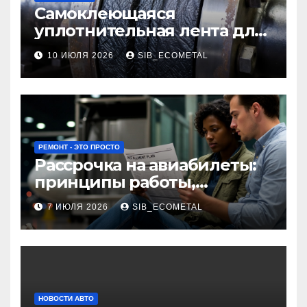
Самоклеющаяся
уплотнительная лента для
огнезащиты фланцевых
10 ИЮЛЯ 2026
SIB_ECOMETAL
соединений
РЕМОНТ - ЭТО ПРОСТО
Рассрочка на авиабилеты:
принципы работы,
требования и
7 ИЮЛЯ 2026
SIB_ECOMETAL
потенциальные риски
НОВОСТИ АВТО