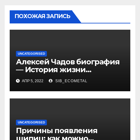
ПОХОЖАЯ ЗАПИСЬ
UNCATEGORISED
Алексей Чадов биография
— История жизни
российского актера
АПР 5, 2022
SIB_ECOMETAL
UNCATEGORISED
Причины появления
шипиц: как можно