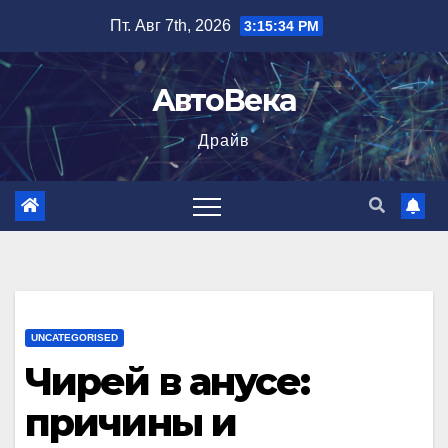
Перейти
Пт. Авг 7th, 2026
3:15:35 PM
к
содержимому
АвтоВека
Драйв
UNCATEGORISED
Чирей в анусе:
причины и