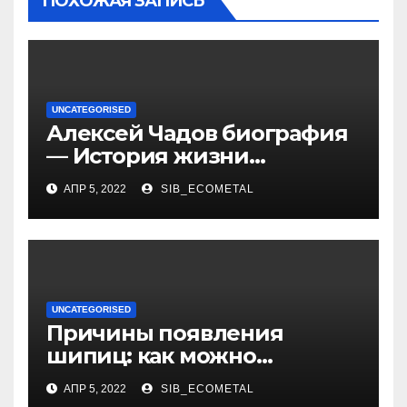
ПОХОЖАЯ ЗАПИСЬ
UNCATEGORISED
Алексей Чадов биография
— История жизни
российского актера
АПР 5, 2022
SIB_ECOMETAL
UNCATEGORISED
Причины появления
шипиц: как можно
заразиться вирусом
АПР 5, 2022
SIB_ECOMETAL