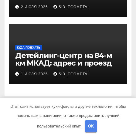
через онлайн-курсы
2 ИЮЛЯ 2026
SIB_ECOMETAL
КУДА ПОЕХАТЬ
Детейлинг-центр на 84-м
км МКАД: адрес и проезд
1 ИЮЛЯ 2026
SIB_ECOMETAL
Этот сайт использует куки-файлы и другие технологии, чтобы
помочь вам в навигации, а также предоставить лучший
АвтоВека
пользовательский опыт.
OK
Драйв