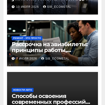
огнезащиты фланцевых
10 ИЮЛЯ 2026
SIB_ECOMETAL
соединений
РЕМОНТ - ЭТО ПРОСТО
Рассрочка на авиабилеты:
принципы работы,
требования и
7 ИЮЛЯ 2026
SIB_ECOMETAL
потенциальные риски
НОВОСТИ АВТО
Способы освоения
современных профессий