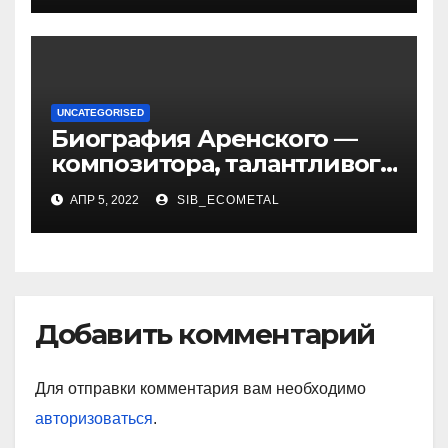
UNCATEGORISED
Биография Аренского —
композитора, талантливого
музыканта и педагога
АПР 5, 2022
SIB_ECOMETAL
Добавить комментарий
Для отправки комментария вам необходимо
авторизоваться
.