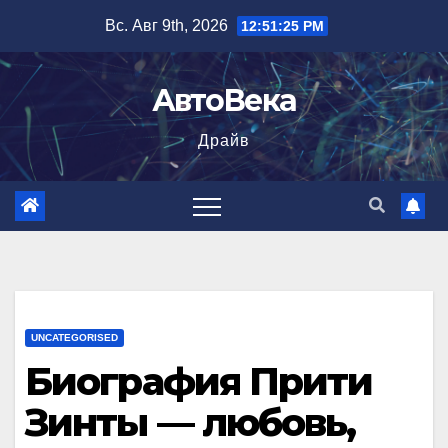
Перейти
Вс. Авг 9th, 2026
12:51:26 PM
к
содержимому
АвтоВека
Драйв
UNCATEGORISED
Биография Прити
Зинты — любовь,