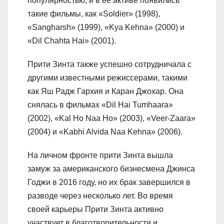
популярностью, и в ее активе появились
такие фильмы, как «Soldier» (1998),
«Sangharsh» (1999), «Kya Kehna» (2000) и
«Dil Chahta Hai» (2001).
Прити Зинта также успешно сотрудничала с
другими известными режиссерами, такими
как Яш Радж Гархия и Каран Джохар. Она
снялась в фильмах «Dil Hai Tumhaara»
(2002), «Kal Ho Naa Ho» (2003), «Veer-Zaara»
(2004) и «Kabhi Alvida Naa Kehna» (2006).
На личном фронте прити Зинта вышла
замуж за американского бизнесмена Джинса
Годжи в 2016 году, но их брак завершился в
разводе через несколько лет. Во время
своей карьеры Прити Зинта активно
участвует в благотворительности и