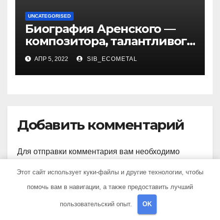
UNCATEGORISED
Биография Аренского —
композитора, талантливого
музыканта и педагога
АПР 5, 2022
SIB_ECOMETAL
Добавить комментарий
Для отправки комментария вам необходимо
авторизоваться
.
Этот сайт использует куки-файлы и другие технологии, чтобы
помочь вам в навигации, а также предоставить лучший
пользовательский опыт.
OK