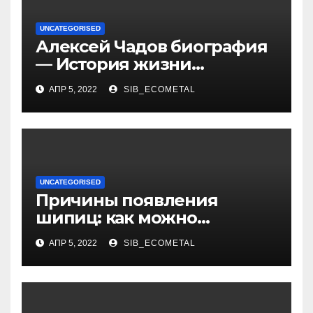
UNCATEGORISED
Алексей Чадов биография
— История жизни
российского актера
АПР 5, 2022
SIB_ECOMETAL
UNCATEGORISED
Причины появления
шипиц: как можно
заразиться вирусом
АПР 5, 2022
SIB_ECOMETAL