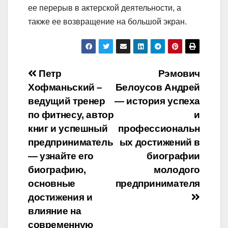
ее перерыв в актерской деятельности, а
также ее возвращение на большой экран.
Навигация
Петр
Рэмович
Хофманьский –
Белоусов Андрей
по
ведущий тренер
— история успеха
записям
по фитнесу, автор
и
книг и успешный
профессиональн
предприниматель
ых достижений в
— узнайте его
биографии
биографию,
молодого
основные
предпринимателя
достижения и
влияние на
современную