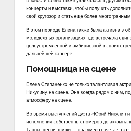
В юности Елена также увлекалась и другими об
концерты и выставки, чтобы получить дополни
свой кругозор и стать еще более многогранным
В этом периоде Елена также была активна в о
молодежных организациях, где встречала еди
целеустремленной и амбициозной в своих стрем
дальнейшей карьере.
Помощница на сцене
Елена Степаненко не только талантливая актр
Никулину, на сцене. Она всегда рядом с ним, п
атмосферу на сцене.
Во время выступлений дуэта «Юрий Никулин и
исполнения собственных номеров до аккомпан
Танцы, песни, шутки — она умело сочетает все 