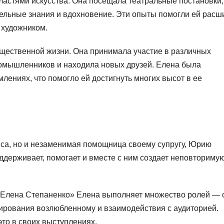
ластями искусства. Она посещала театральные постановки,
тельные знания и вдохновение. Эти опыты помогли ей расш
 художником.
бщественной жизни. Она принимала участие в различных
номышленников и находила новых друзей. Елена была
лениях, что помогло ей достигнуть многих высот в ее
иса, но и незаменимая помощница своему супругу, Юрию
оддерживает, помогает и вместе с ним создает неповториму
 Елена Степаненко» Елена выполняет множество ролей — 
ирования возлюбленному и взаимодействия с аудиторией.
это в своих выступлениях.