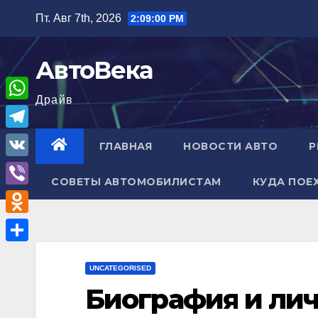
Перейти
Пт. Авг 7th, 2026
2:09:01 PM
к
содержимому
АвтоВека
Драйв
W
h
T
ГЛАВНАЯ
НОВОСТИ АВТО
Р
a
e
V
t
СОВЕТЫ АВТОМОБИЛИСТАМ
КУДА ПОЕ
l
K
V
s
e
i
A
O
g
b
p
d
r
О
e
p
n
UNCATEGORISED
a
т
r
Биография и ли
o
m
п
k