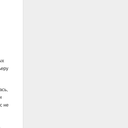
ых
ьеру
ась,
и
с не
,