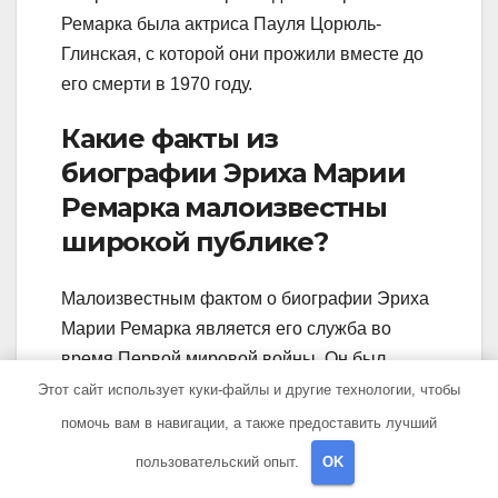
Ремарка была актриса Пауля Цорюль-
Глинская, с которой они прожили вместе до
его смерти в 1970 году.
Какие факты из
биографии Эриха Марии
Ремарка малоизвестны
широкой публике?
Малоизвестным фактом о биографии Эриха
Марии Ремарка является его служба во
время Первой мировой войны. Он был
солдатом-фронтовиком и дважды был ранен
Этот сайт использует куки-файлы и другие технологии, чтобы
в бою. Также малоизвестно, что роман «На
помочь вам в навигации, а также предоставить лучший
Западном Фронте без перемен» был
пользовательский опыт.
OK
написан в период, когда Ремарк находился в