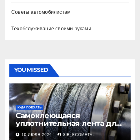
Советы автомобилистам
Техобслуживание своими руками
YOU MISSED
КУДА ПОЕХАТЬ
Самоклеющаяся
уплотнительная лента для
огнезащиты фланцевых
10 ИЮЛЯ 2026
SIB_ECOMETAL
соединений