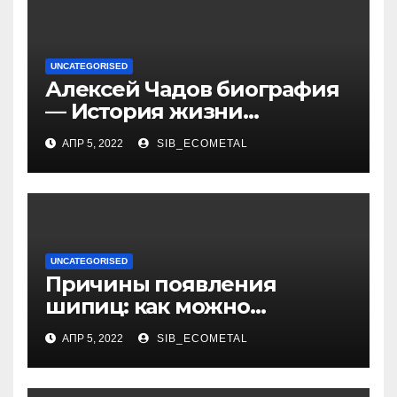
UNCATEGORISED
Алексей Чадов биография
— История жизни
российского актера
АПР 5, 2022
SIB_ECOMETAL
UNCATEGORISED
Причины появления
шипиц: как можно
заразиться вирусом
АПР 5, 2022
SIB_ECOMETAL