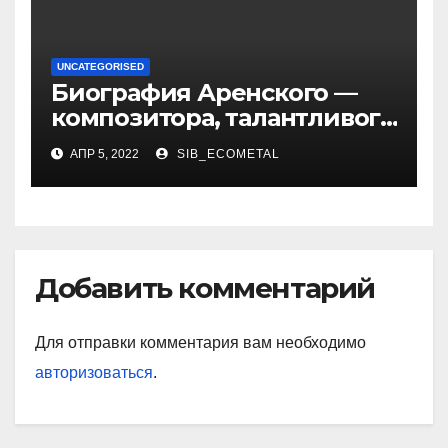
UNCATEGORISED
Биография Аренского —
композитора, талантливого
музыканта и педагога
АПР 5, 2022
SIB_ECOMETAL
Добавить комментарий
Для отправки комментария вам необходимо
авторизоваться
.