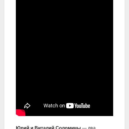
Юрий и Виталий Соломины
— два