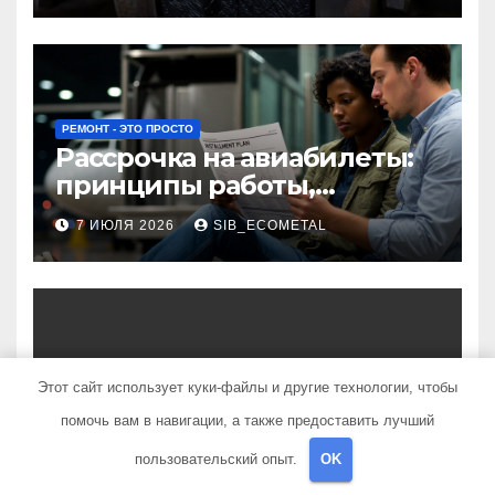
РЕМОНТ - ЭТО ПРОСТО
Рассрочка на авиабилеты:
принципы работы,
требования и
7 ИЮЛЯ 2026
SIB_ECOMETAL
потенциальные риски
НОВОСТИ АВТО
Этот сайт использует куки-файлы и другие технологии, чтобы
Способы освоения
помочь вам в навигации, а также предоставить лучший
современных профессий
через онлайн-курсы
пользовательский опыт.
OK
2 ИЮЛЯ 2026
SIB_ECOMETAL