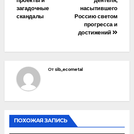
проекты и
деятеля,
загадочные
насытившего
скандалы
Россию светом
прогресса и
достижений
От
sib_ecometal
ПОХОЖАЯ ЗАПИСЬ