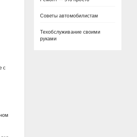
Советы автомобилистам
Техобслуживание своими
руками
е с
тном