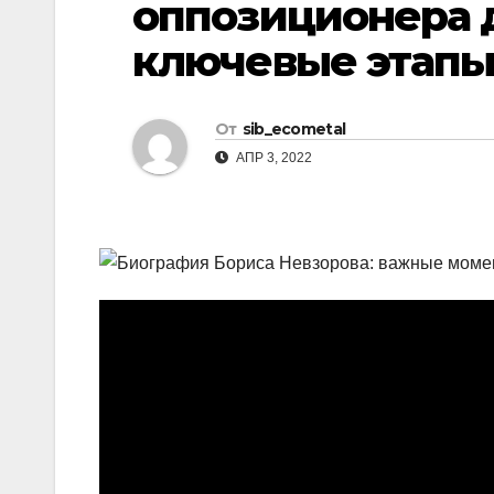
оппозиционера 
р
l
а
ключевые этапы
a
в
s
и
От
sib_ecometal
s
т
АПР 3, 2022
n
ь
i
k
i