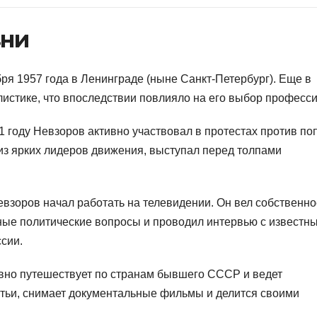
зни
ря 1957 года в Ленинграде (ныне Санкт-Петербург). Еще в
листике, что впоследствии повлияло на его выбор професси
1 году Невзоров активно участвовал в протестах против по
из ярких лидеров движения, выступал перед толпами
евзоров начал работать на телевидении. Он вел собственно
ьные политические вопросы и проводил интервью с известн
сии.
вно путешествует по странам бывшего СССР и ведет
атьи, снимает документальные фильмы и делится своими