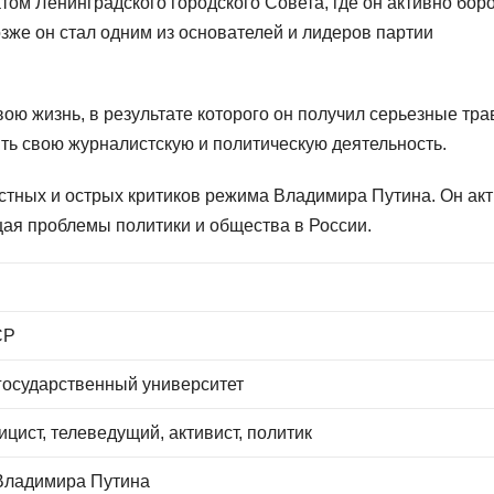
том Ленинградского городского Совета, где он активно бор
озже он стал одним из основателей и лидеров партии
ою жизнь, в результате которого он получил серьезные тр
ть свою журналистскую и политическую деятельность.
стных и острых критиков режима Владимира Путина. Он ак
щая проблемы политики и общества в России.
СР
государственный университет
ицист, телеведущий, активист, политик
Владимира Путина