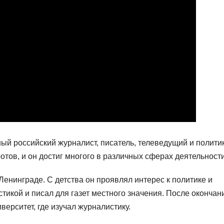
ый российский журналист, писатель, телеведущий и политик
ов, и он достиг многого в различных сферах деятельности
Ленинграде. С детства он проявлял интерес к политике и
тикой и писал для газет местного значения. После окончан
ерситет, где изучал журналистику.