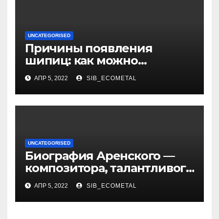
UNCATEGORISED
Причины появления
шипиц: как можно
заразиться вирусом
АПР 5, 2022
SIB_ECOMETAL
UNCATEGORISED
Биография Аренского —
композитора, талантливого
музыканта и педагога
АПР 5, 2022
SIB_ECOMETAL