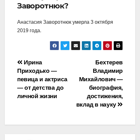
Заворотнюк?
Анастасия Заворотнюк умерла 3 октября
2019 года.
Навигация
Ирина
Бехтерев
Приходько —
Владимир
по
певица и актриса
Михайлович —
записям
— от детства до
биография,
личной жизни
достижения,
вклад в науку