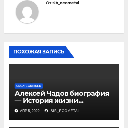
От
sib_ecometal
ПОХОЖАЯ ЗАПИСЬ
UNCATEGORISED
Алексей Чадов биография
— История жизни
российского актера
АПР 5, 2022
SIB_ECOMETAL