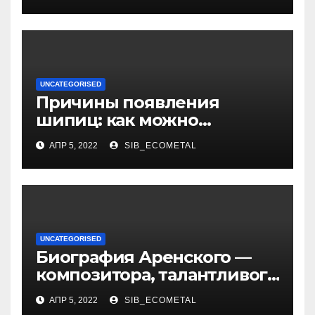
UNCATEGORISED
Причины появления
шипиц: как можно
заразиться вирусом
АПР 5, 2022
SIB_ECOMETAL
UNCATEGORISED
Биография Аренского —
композитора, талантливого
музыканта и педагога
АПР 5, 2022
SIB_ECOMETAL