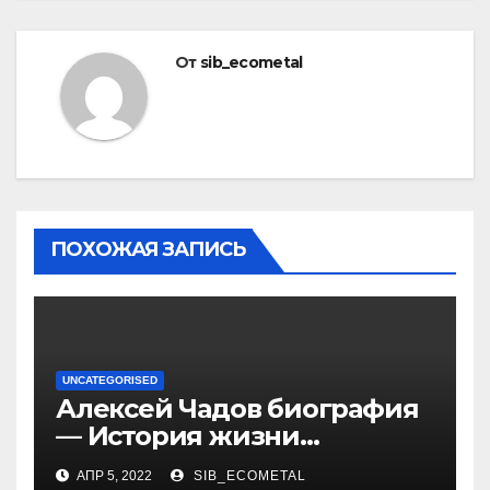
От
sib_ecometal
ПОХОЖАЯ ЗАПИСЬ
UNCATEGORISED
Алексей Чадов биография
— История жизни
российского актера
АПР 5, 2022
SIB_ECOMETAL