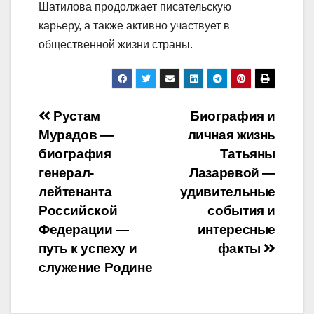
Шатилова продолжает писательскую
карьеру, а также активно участвует в
общественной жизни страны.
Навигация
Рустам
Биография и
Мурадов —
личная жизнь
по
биография
Татьяны
записям
генерал-
Лазаревой —
лейтенанта
удивительные
Российской
события и
Федерации —
интересные
путь к успеху и
факты
служение Родине