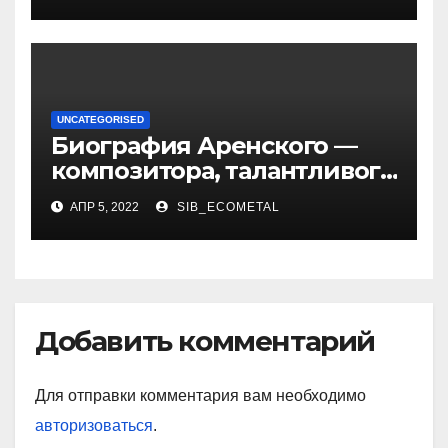
UNCATEGORISED
Биография Аренского —
композитора, талантливого
музыканта и педагога
АПР 5, 2022
SIB_ECOMETAL
Добавить комментарий
Для отправки комментария вам необходимо
авторизоваться
.