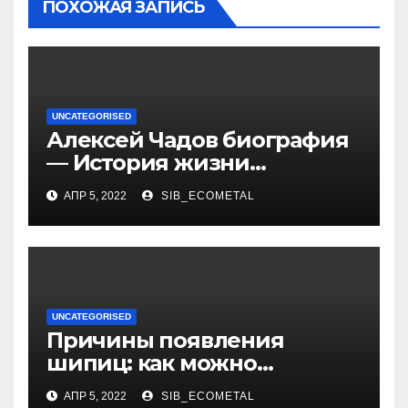
ПОХОЖАЯ ЗАПИСЬ
UNCATEGORISED
Алексей Чадов биография
— История жизни
российского актера
АПР 5, 2022
SIB_ECOMETAL
UNCATEGORISED
Причины появления
шипиц: как можно
заразиться вирусом
АПР 5, 2022
SIB_ECOMETAL