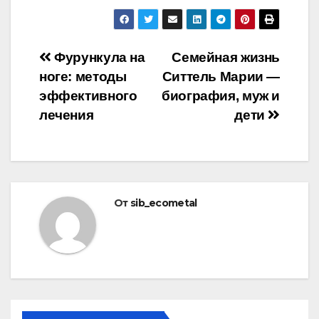
Навигация
Фурункула на
Семейная жизнь
ноге: методы
Ситтель Марии —
по
эффективного
биография, муж и
записям
лечения
дети
От
sib_ecometal