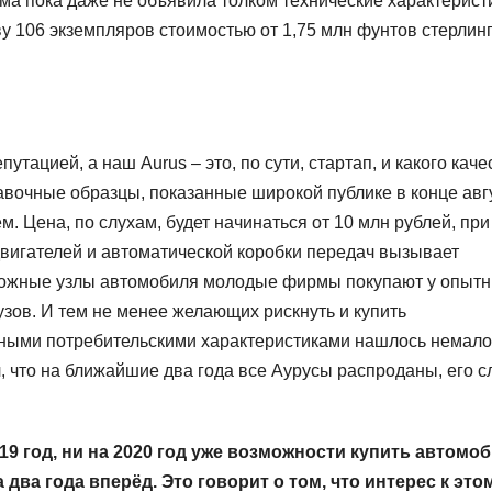
ма пока даже не объявила толком технические характерист
у 106 экземпляров стоимостью от 1,75 млн фунтов стерлин
тацией, а наш Aurus – это, по сути, стартап, и какого каче
тавочные образцы, показанные широкой публике в конце авг
. Цена, по слухам, будет начинаться от 10 млн рублей, при
вигателей и автоматической коробки передач вызывает
ложные узлы автомобиля молодые фирмы покупают у опыт
узов. И тем не менее желающих рискнуть и купить
тными потребительскими характеристиками нашлось немало
 что на ближайшие два года все Аурусы распроданы, его с
019 год, ни на 2020 год уже возможности купить автомо
два года вперёд. Это говорит о том, что интерес к это