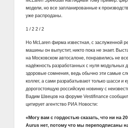
McLaren Speedtail наглядный тому пример: фир
модели, но все запланированные к производств
уже распроданы.
1
/ 2
2
/ 2
Но McLaren фирма известная, с заслуженной репу
машины он выпустит, никто пока не знает. Выс
на Московском автосалоне, понравились не всем
надёжность разработанных с нуля модульных д
здоровые сомнения, ведь обычно эти самые с
коллег, а сами разрабатывают только шасси и к
дорогостоящую российскую новинку с неизвес
Вадим Швецов на форуме Vestifinance сообщил,
цитирует агентство РИА Новости:
«Могу вам с гордостью сказать, что ни на 2
Aurus нет, потому что мы переподписаны на 