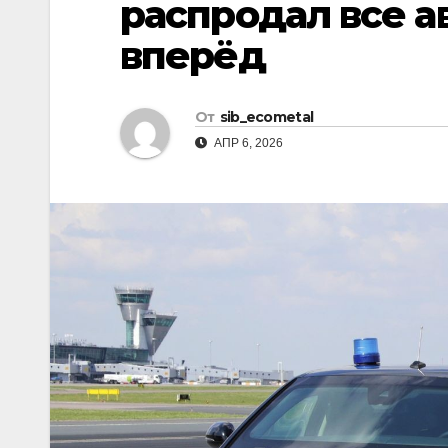
распродал все а
р
l
а
вперёд
a
в
s
и
От
sib_ecometal
s
т
АПР 6, 2026
n
ь
i
k
i