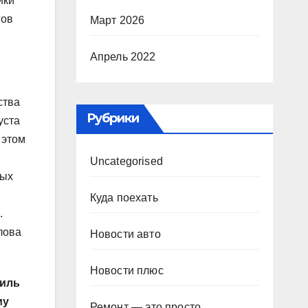
ики
гов
Март 2026
Апрель 2022
ства
Рубрики
уста
 этом
Uncategorised
ных
Куда поехать
.
лова
Новости авто
Новости плюс
биль
му
Ремонт — это просто