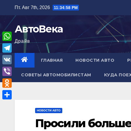
Перейти
Пт. Авг 7th, 2026
11:35:00 PM
к
содержимому
АвтоВека
Драйв
W
h
T
ГЛАВНАЯ
НОВОСТИ АВТО
Р
a
e
V
t
СОВЕТЫ АВТОМОБИЛИСТАМ
КУДА ПОЕ
l
K
V
s
e
i
A
O
g
b
p
d
r
О
e
p
n
НОВОСТИ АВТО
a
т
r
Просили больше 
o
m
п
k