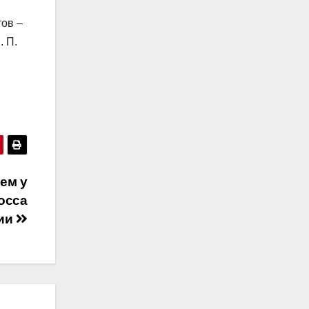
тов –
. П.
ем у
осса
сии