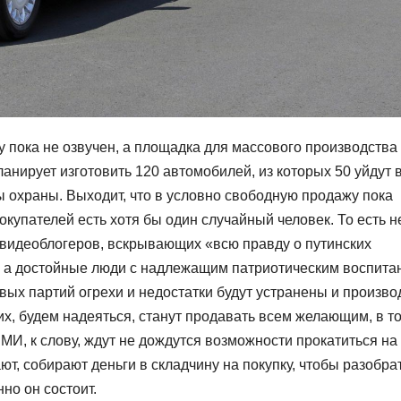
у пока не озвучен, а площадка для массового производства
анирует изготовить 120 автомобилей, из которых 50 уйдут 
 охраны. Выходит, что в условно свободную продажу пока
покупателей есть хотя бы один случайный человек. То есть н
т видеоблогеров, вскрывающих «всю правду о путинских
ы, а достойные люди с надлежащим патриотическим воспита
ых партий огрехи и недостатки будут устранены и произво
х, будем надеяться, станут продавать всем желающим, в т
И, к слову, ждут не дождутся возможности прокатиться на
т, собирают деньги в складчину на покупку, чтобы разобра
нно он состоит.