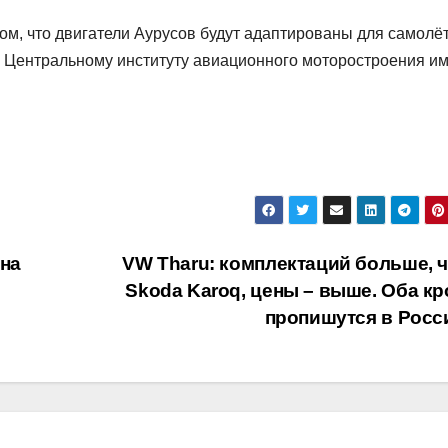
том, что двигатели Аурусов будут адаптированы для самолё
Центральному институту авиационного моторостроения им
эна
VW Tharu: комплектаций больше, ч
Skoda Karoq, цены – выше. Оба кр
пропишутся в Рос