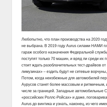
Любопытно, что план производства на 2020 год
не выбрана. В 2019 году Aurus силами НАМИ пл
гараж особого назначения Федеральной службы
поступят только 70 машин, и вряд ли среди их 
стоит ждать разоблачительных тест-драйвов о
лимузинах» – ездить будут не сетевые ворчун
Потом, когда неизбежные для автомобилей перв
Аурусов станет более массовым и ритмичным, и
числе за границей. Западные автомобильные СМ
«российских Роллс-Ройсах» и даже, поговариваю
Aurus до винтика и узнать, наконец, из чего име