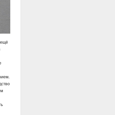
 ещё
в
е
нием.
дство
ом
ть