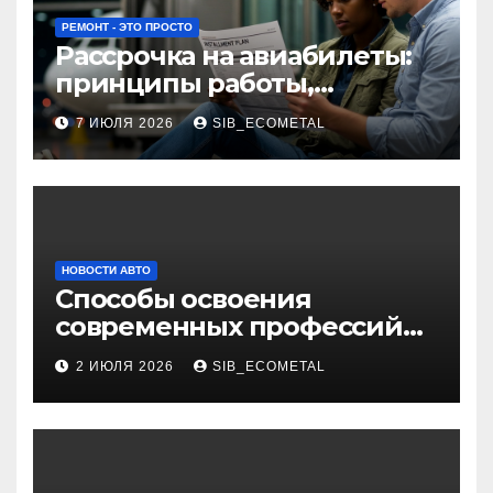
РЕМОНТ - ЭТО ПРОСТО
Рассрочка на авиабилеты:
принципы работы,
требования и
7 ИЮЛЯ 2026
SIB_ECOMETAL
потенциальные риски
НОВОСТИ АВТО
Способы освоения
современных профессий
через онлайн-курсы
2 ИЮЛЯ 2026
SIB_ECOMETAL