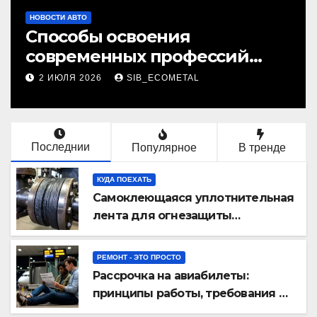
НОВОСТИ АВТО
Способы освоения
современных профессий
через онлайн-курсы
2 ИЮЛЯ 2026
SIB_ECOMETAL
Последнии
Популярное
В тренде
КУДА ПОЕХАТЬ
Самоклеющаяся уплотнительная
лента для огнезащиты
фланцевых соединений
РЕМОНТ - ЭТО ПРОСТО
Рассрочка на авиабилеты:
принципы работы, требования и
потенциальные риски