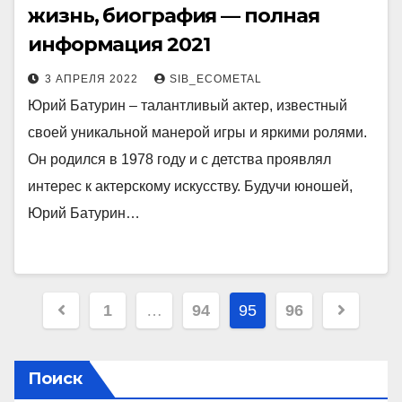
жизнь, биография — полная
информация 2021
3 АПРЕЛЯ 2022
SIB_ECOMETAL
Юрий Батурин – талантливый актер, известный
своей уникальной манерой игры и яркими ролями.
Он родился в 1978 году и с детства проявлял
интерес к актерскому искусству. Будучи юношей,
Юрий Батурин…
Пагинация
1
…
94
95
96
записей
Поиск