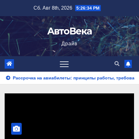
Перейти
Сб. Авг 8th, 2026
5:26:35 PM
к
содержимому
АвтоВека
Драйв
ка на авиабилеты: принципы работы, требования и потенциа