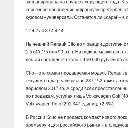
запланирована на начало следующего года. Кли
серьезное обновление «француз» претерпел в 2
кузовом «универсал». Останется ли «сарай» в 
1
/ 4
2
/ 4
3
/ 4
4
/ 4
Нынешний Renault Clio во Франции доступен с б
1.5 dCi (75 или 90 л.с.). На родине марки цена 
деньги составляет около 1 150 000 рублей по ак
Clio – это самая продаваемая модель Renault 
текущего года реализовано 287 152 таких авто
периодом 2017-го. А среди всех представленны
по продажам, уступая лишь Volkswagen Golf (4
Volkswagen Polo (291 347 единиц, +2,3%).
В России Клио не продают, компакт нового поко
премьеру и для российского рынка – в следующ