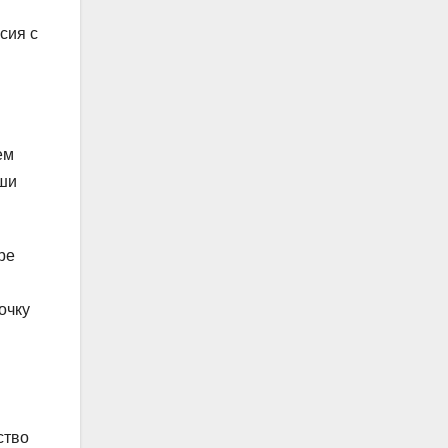
сия с
ем
аши
ре
очку
ство