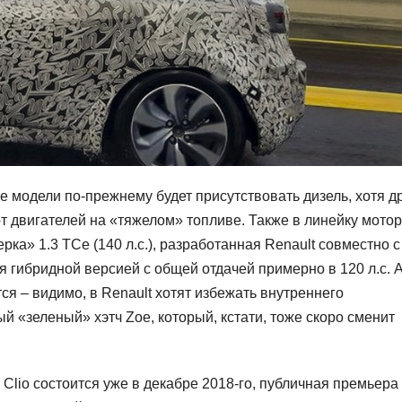
 модели по-прежнему будет присутствовать дизель, хотя д
т двигателей на «тяжелом» топливе. Также в линейку мото
рка» 1.3 TCe (140 л.с.), разработанная Renault совместно с
ся гибридной версией с общей отдачей примерно в 120 л.с. А
ся – видимо, в Renault хотят избежать внутреннего
й «зеленый» хэтч Zoe, который, кстати, тоже скоро сменит
о Clio состоится уже в декабре 2018-го, публичная премьера