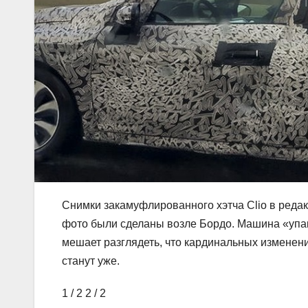
Снимки закамуфлированного хэтча Clio в редакц
фото были сделаны возле Бордо. Машина «упак
мешает разглядеть, что кардинальных изменени
станут уже.
1
/ 2
2
/ 2