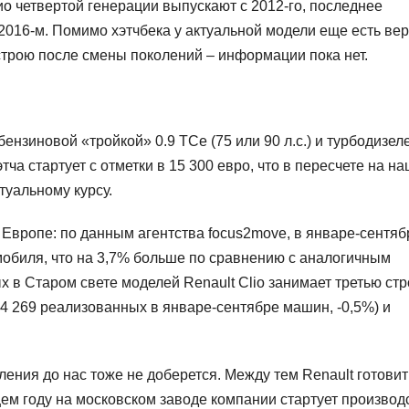
о четвертой генерации выпускают с 2012-го, последнее
016-м. Помимо хэтчбека у актуальной модели еще есть вер
строю после смены поколений – информации пока нет.
ензиновой «тройкой» 0.9 TCe (75 или 90 л.с.) и турбодизел
хэтча стартует с отметки в 15 300 евро, что в пересчете на н
туальному курсу.
в Европе: по данным агентства focus2move, в январе-сентяб
мобиля, что на 3,7% больше по сравнению с аналогичным
х в Старом свете моделей Renault Clio занимает третью стр
04 269 реализованных в январе-сентябре машин, -0,5%) и
ления до нас тоже не доберется. Между тем Renault готовит
ем году на московском заводе компании стартует производ