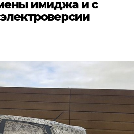
мены имиджа и с
 электроверсии