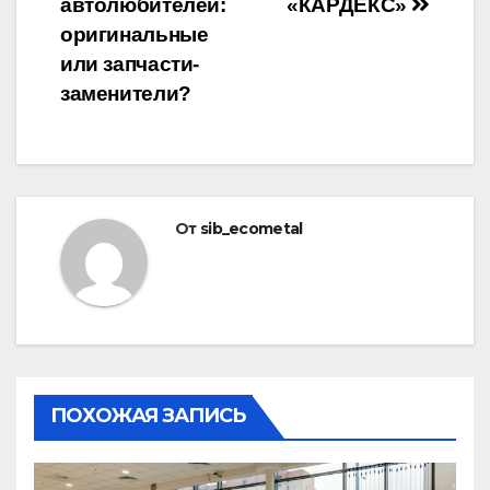
автолюбителей:
«КАРДЕКС»
по
оригинальные
записям
или запчасти-
заменители?
От
sib_ecometal
ПОХОЖАЯ ЗАПИСЬ