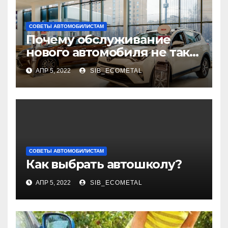
СОВЕТЫ АВТОМОБИЛИСТАМ
Почему обслуживание
нового автомобиля не так
дешево на самом деле, как
АПР 5, 2022
SIB_ECOMETAL
кажется?
СОВЕТЫ АВТОМОБИЛИСТАМ
Как выбрать автошколу?
АПР 5, 2022
SIB_ECOMETAL