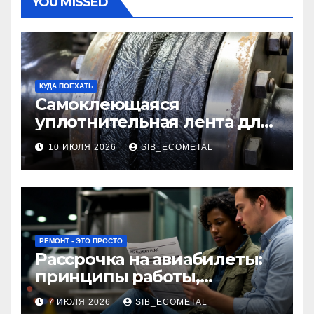
YOU MISSED
КУДА ПОЕХАТЬ
Самоклеющаяся
уплотнительная лента для
огнезащиты фланцевых
10 ИЮЛЯ 2026
SIB_ECOMETAL
соединений
РЕМОНТ - ЭТО ПРОСТО
Рассрочка на авиабилеты:
принципы работы,
требования и
7 ИЮЛЯ 2026
SIB_ECOMETAL
потенциальные риски