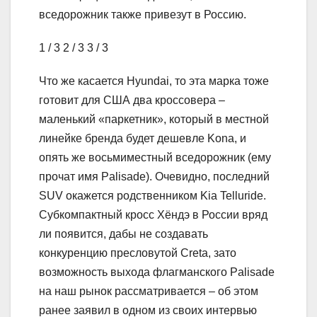
вседорожник также привезут в Россию.
1
/ 3
2
/ 3
3
/ 3
Что же касается Hyundai, то эта марка тоже
готовит для США два кроссовера –
маленький «паркетник», который в местной
линейке бренда будет дешевле Kona, и
опять же восьмиместный вседорожник (ему
прочат имя Palisade). Очевидно, последний
SUV окажется родственником Kia Telluride.
Субкомпактный кросс Хёндэ в России вряд
ли появится, дабы не создавать
конкуренцию пресловутой Creta, зато
возможность выхода флагманского Palisade
на наш рынок рассматривается – об этом
ранее заявил в одном из своих интервью