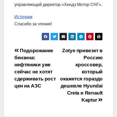
управляющий директор «Хендэ Мотор СНГ».
Источник
Спасибо за чтение!
Навигация
Подорожание
Zotye привезет в
бензина:
Россию
по
нефтяники уже
кроссовер,
записям
сейчас не хотят
который
сдерживать рост
окажется гораздо
цен на АЗС
дешевле Hyundai
Creta и Renault
Kaptur