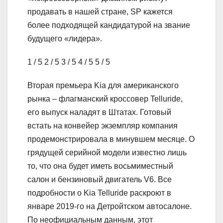
продавать в нашей стране, SP кажется
более подходящей кандидатурой на звание
будущего «лидера».
1
/ 5
2
/ 5
3
/ 5
4
/ 5
5
/ 5
Вторая премьера Kia для американского
рынка – флагманский кроссовер Telluride,
его выпуск наладят в Штатах. Готовый
встать на конвейер экземпляр компания
продемонстрировала в минувшем месяце. О
грядущей серийной модели известно лишь
то, что она будет иметь восьмиместный
салон и бензиновый двигатель V6. Все
подробности о Kia Telluride раскроют в
январе 2019-го на Детройтском автосалоне.
По неофициальным данным, этот