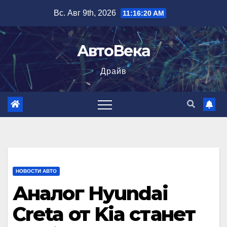
Перейти
Вс. Авг 9th, 2026
11:16:21 AM
к
содержимому
АвтоВека
Драйв
НОВОСТИ АВТО
Аналог Hyundai
Creta от Kia станет