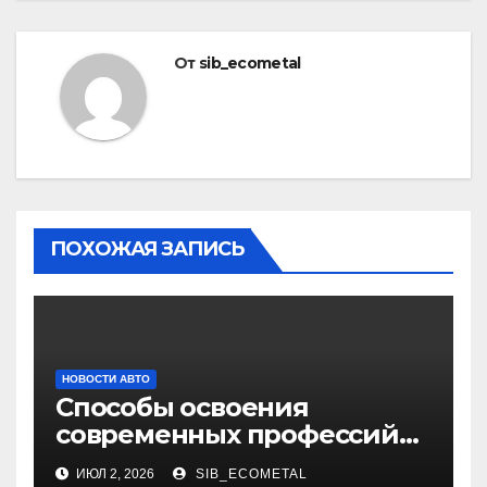
От
sib_ecometal
ПОХОЖАЯ ЗАПИСЬ
НОВОСТИ АВТО
Способы освоения
современных профессий
через онлайн-курсы
ИЮЛ 2, 2026
SIB_ECOMETAL